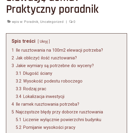
Praktyczny poradnik
Kontakt
wpis w:
Poradnik
,
Uncategorized
|
0
Spis treści
Ukryj
1
Ile rusztowania na 100m2 elewacji potrzeba?
2
Jak obliczyć ilość rusztowania?
3
Jakie wymiary są potrzebne do wyceny?
3.1
Długość ściany
3.2
Wysokość podestu roboczego
3.3
Rodzaj prac
3.4
Lokalizacja inwestycji
4
Ile ramek rusztowania potrzeba?
5
Najczęstsze błędy przy doborze rusztowania
5.1
Liczenie wyłącznie powierzchni budynku
5.2
Pomijanie wysokości pracy