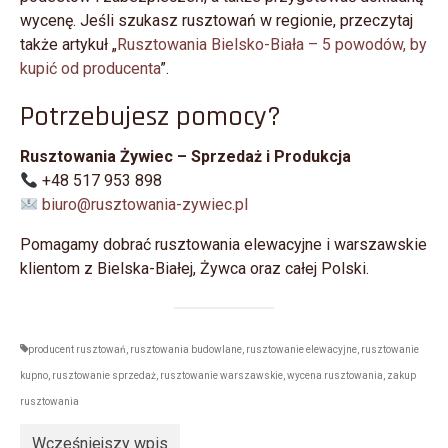
wycenę. Jeśli szukasz rusztowań w regionie, przeczytaj
także artykuł „
Rusztowania Bielsko-Biała – 5 powodów, by
kupić od producenta
”.
Potrzebujesz pomocy?
Rusztowania Żywiec – Sprzedaż i Produkcja
+48 517 953 898
biuro@rusztowania-zywiec.pl
Pomagamy dobrać rusztowania elewacyjne i warszawskie
klientom z Bielska-Białej, Żywca oraz całej Polski.
producent rusztowań
,
rusztowania budowlane
,
rusztowanie elewacyjne
,
rusztowanie
kupno
,
rusztowanie sprzedaż
,
rusztowanie warszawskie
,
wycena rusztowania
,
zakup
rusztowania
Wcześniejszy wpis