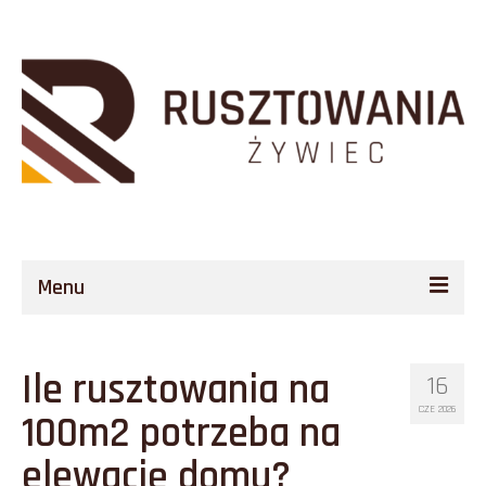
Menu
O Firmie
Ile rusztowania na
16
Rusztowania
CZE 2026
100m2 potrzeba na
Opis Techniczny
elewację domu?
Finansowanie