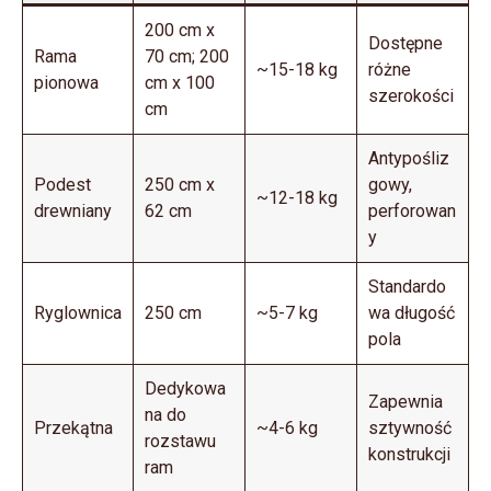
200 cm x
Dostępne
Rama
70 cm; 200
~15-18 kg
różne
pionowa
cm x 100
szerokości
cm
Antypośliz
Podest
250 cm x
gowy,
~12-18 kg
drewniany
62 cm
perforowan
y
Standardo
Ryglownica
250 cm
~5-7 kg
wa długość
pola
Dedykowa
Zapewnia
na do
Przekątna
~4-6 kg
sztywność
rozstawu
konstrukcji
ram