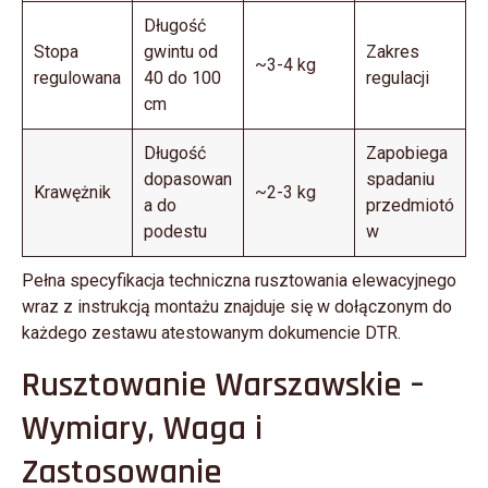
Długość
Stopa
gwintu od
Zakres
~3-4 kg
regulowana
40 do 100
regulacji
cm
Długość
Zapobiega
dopasowan
spadaniu
Krawężnik
~2-3 kg
a do
przedmiotó
podestu
w
Pełna specyfikacja techniczna rusztowania elewacyjnego
wraz z instrukcją montażu znajduje się w dołączonym do
każdego zestawu atestowanym dokumencie DTR.
Rusztowanie Warszawskie –
Wymiary, Waga i
Zastosowanie