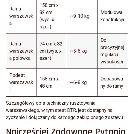
158 cm x
Rama
82 cm
Modułowa
warszawsk
~9-10 kg
(wys. x
konstrukcja
a
szer.)
Do
Rama
74 cm x 82
precyzyjnej
warszawsk
cm (wys. x
~5-6 kg
regulacji
a połówka
szer.)
wysokości
Podest
158 cm x
Dopasowa
warszawsk
~6-8 kg
48 cm
ny do ramy
i
Szczegółowy opis techniczny rusztowania
warszawskiego, w tym atest DTR, jest dostępny na
życzenie i dołączany do każdego zakupionego zestawu.
Najczęściej Zadawane Pytania